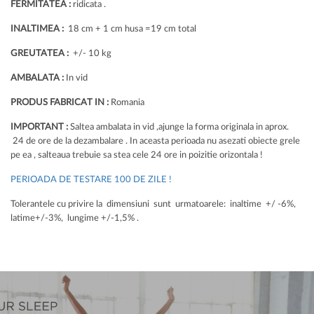
FERMITATEA :
ridicata .
INALTIMEA :
18 cm + 1 cm husa =19 cm total
GREUTATEA :
+/- 10 kg
AMBALATA :
In vid
PRODUS FABRICAT IN :
Romania
IMPORTANT :
Saltea ambalata in vid ,ajunge la forma originala in aprox.
24 de ore de la dezambalare . In aceasta perioada nu asezati obiecte grele
pe ea , salteaua trebuie sa stea cele 24 ore in poizitie orizontala !
PERIOADA DE TESTARE 100 DE ZILE !
Tolerantele cu privire la dimensiuni sunt urmatoarele: inaltime +/ -6%,
latime+/-3%, lungime +/-1,5% .