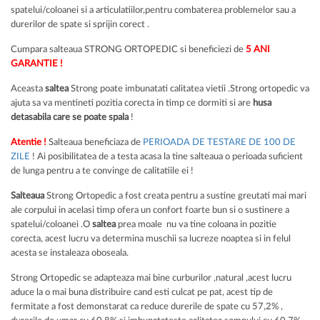
spatelui/coloanei si a articulatiilor,pentru combaterea problemelor sau a
durerilor de spate si sprijin corect .
Cumpara salteaua STRONG ORTOPEDIC si beneficiezi de
5 ANI
GARANTIE !
Aceasta
saltea
Strong poate imbunatati calitatea vietii .Strong ortopedic va
ajuta sa va mentineti pozitia corecta in timp ce dormiti si are
husa
detasabila care se poate spala
!
Atentie !
Salteaua beneficiaza de
PERIOADA DE TESTARE DE 100 DE
ZILE
! Ai posibilitatea de a testa acasa la tine salteaua o perioada suficient
de lunga pentru a te convinge de calitatiile ei !
Salteaua
Strong Ortopedic a fost creata pentru a sustine greutati mai mari
ale corpului in acelasi timp ofera un confort foarte bun si o sustinere a
spatelui/coloanei .O
saltea
prea moale nu va tine coloana in pozitie
corecta, acest lucru va determina muschii sa lucreze noaptea si in felul
acesta se instaleaza oboseala.
Strong Ortopedic se adapteaza mai bine curburilor ,natural ,acest lucru
aduce la o mai buna distribuire cand esti culcat pe pat, acest tip de
fermitate a fost demonstarat ca reduce durerile de spate cu 57,2% ,