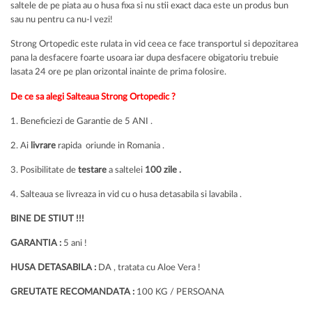
saltele de pe piata au o husa fixa si nu stii exact daca este un produs bun
sau nu pentru ca nu-l vezi!
Strong Ortopedic este rulata in vid ceea ce face transportul si depozitarea
pana la desfacere foarte usoara iar dupa desfacere obigatoriu trebuie
lasata 24 ore pe plan orizontal inainte de prima folosire.
De ce sa alegi Salteaua Strong Ortopedic ?
1. Beneficiezi de Garantie de 5 ANI .
2. Ai
livrare
rapida oriunde in Romania .
3. Posibilitate de
testare
a saltelei
100 zile .
4. Salteaua se livreaza in vid cu o husa detasabila si lavabila .
BINE DE STIUT !!!
GARANTIA :
5 ani !
HUSA DETASABILA :
DA , tratata cu Aloe Vera !
GREUTATE RECOMANDATA :
100 KG / PERSOANA