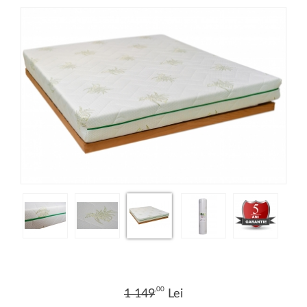
,00
1 149
Lei