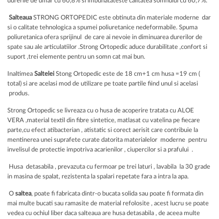
durerile de umar cu 60,8% si imbunatateste calitatea somnului cu 60,7%.
Salteaua
STRONG ORTOPEDIC este obtinuta din materiale moderne dar
si o calitate tehnologica a spumei poliuretanice nedeformabile. Spuma
poliuretanica ofera sprijinul de care ai nevoie in diminuarea durerilor de
spate sau ale articulatiilor .Strong Ortopedic aduce durabilitate ,confort si
suport ,trei elemente pentru un somn cat mai bun.
Inaltimea
Saltelei
Stong Ortopedic este de 18 cm+1 cm husa =19 cm (
total) si are acelasi mod de utilizare pe toate partile fiind unul si acelasi
produs.
Strong Ortopedic se livreaza cu o husa de acoperire tratata cu ALOE
VERA ,material textil din fibre sintetice, matlasat cu vatelina pe fiecare
parte,cu efect atibacterian , atistatic si corect aerisit care contribuie la
mentinerea unei suprafete curate datorita materialelor moderne pentru
invelisul de protectie impotriva acarienilor , ciupercilor si a prafului .
Husa detasabila , prevazuta cu fermoar pe trei laturi , lavabila la 30 grade
in masina de spalat, rezistenta la spalari repetate fara a intra la apa.
O
saltea
, poate fi fabricata dintr-o bucata solida sau poate fi formata din
mai multe bucati sau ramasite de material refolosite , acest lucru se poate
vedea cu ochiul liber daca salteaua are husa detasabila , de aceea multe