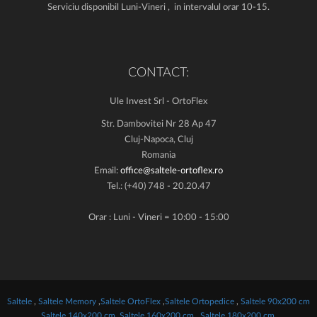
Serviciu disponibil Luni-Vineri , in intervalul orar 10-15.
CONTACT:
Ule Invest Srl - OrtoFlex
Str. Dambovitei Nr 28 Ap 47
Cluj-Napoca, Cluj
Romania
Email:
office@saltele-ortoflex.ro
Tel.: (+40) 748 - 20.20.47
Orar : Luni - Vineri = 10:00 - 15:00
Saltele
,
Saltele Memory
,
Saltele OrtoFlex
,
Saltele Ortopedice
,
Saltele 90x200 cm
,
Saltele 140x200 cm
,
Saltele 160x200 cm ,
Saltele 180x200 cm