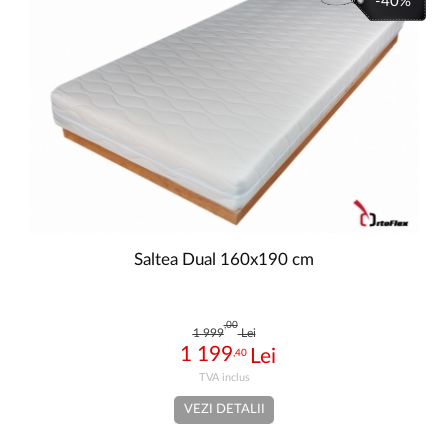
-40%
Saltea Dual 160x190 cm
,00
1 999
Lei
1 199
,40
VEZI DETALII