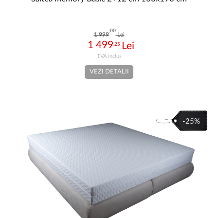
,00
1 999
Lei
1 499
,25
VEZI DETALII
-25%