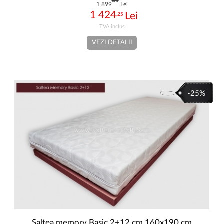
,00
1 899
Lei
1 424
,25
VEZI DETALII
-25%
Saltea memory Basic 2+12 cm 160x190 cm