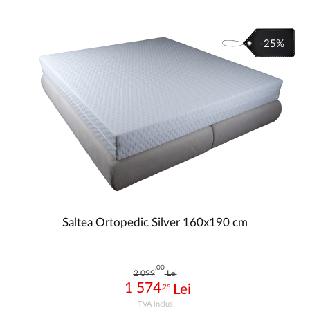
-25%
Saltea Ortopedic Silver 160x190 cm
,00
2 099
Lei
1 574
,25