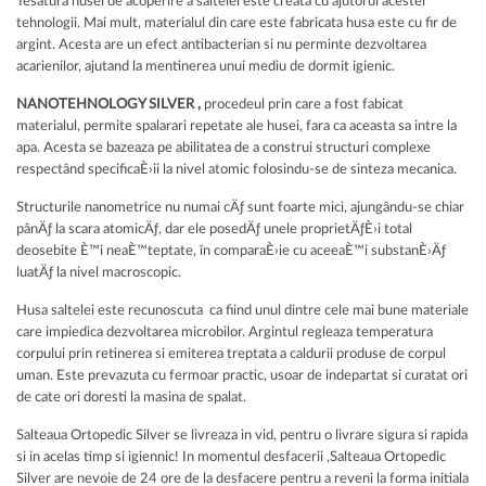
Tesatura husei de acoperire a saltelei este creata cu ajutorul acestei
tehnologii. Mai mult, materialul din care este fabricata husa este cu fir de
argint. Acesta are un efect antibacterian si nu perminte dezvoltarea
acarienilor, ajutand la mentinerea unui mediu de dormit igienic.
NANOTEHNOLOGY SILVER ,
procedeul prin care a fost fabicat
materialul, permite spalarari repetate ale husei, fara ca aceasta sa intre la
apa. Acesta se bazeaza pe abilitatea de a construi structuri complexe
respectând specificaÈ›ii la nivel atomic folosindu-se de sinteza mecanica.
Structurile nanometrice nu numai cÄƒ sunt foarte mici, ajungându-se chiar
pânÄƒ la scara atomicÄƒ, dar ele posedÄƒ unele proprietÄƒÈ›i total
deosebite È™i neaÈ™teptate, în comparaÈ›ie cu aceeaÈ™i substanÈ›Äƒ
luatÄƒ la nivel macroscopic.
Husa saltelei este recunoscuta ca fiind unul dintre cele mai bune materiale
care impiedica dezvoltarea microbilor. Argintul regleaza temperatura
corpului prin retinerea si emiterea treptata a caldurii produse de corpul
uman. Este prevazuta cu fermoar practic, usoar de indepartat si curatat ori
de cate ori doresti la masina de spalat.
Salteaua Ortopedic Silver se livreaza in vid, pentru o livrare sigura si rapida
si in acelas timp si igiennic! In momentul desfacerii ,Salteaua Ortopedic
Silver are nevoie de 24 ore de la desfacere pentru a reveni la forma initiala