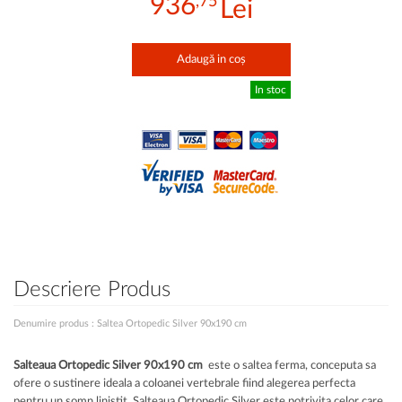
936
,75
Adaugă in coș
In stoc
Descriere Produs
Denumire produs : Saltea Ortopedic Silver 90x190 cm
Salteaua Ortopedic Silver 90x190 cm
este o saltea ferma, conceputa sa
ofere o sustinere ideala a coloanei vertebrale fiind alegerea perfecta
pentru un somn linistit. Salteaua Ortopedic Silver este potrivita celor care