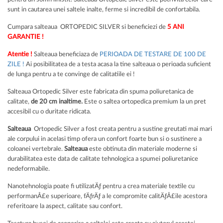
sunt in cautarea unei saltele inalte, ferme si incredibil de confortabila.
Cumpara salteaua ORTOPEDIC SILVER si beneficiezi de
5 ANI
GARANTIE !
Atentie !
Salteaua beneficiaza de
PERIOADA DE TESTARE DE 100 DE
ZILE !
Ai posibilitatea de a testa acasa la tine salteaua o perioada suficient
de lunga pentru a te convinge de calitatiile ei !
Salteaua Ortopedic Silver este fabricata din spuma poliuretanica de
calitate,
de 20 cm inaltime.
Este o saltea ortopedica premium la un pret
accesibil cu o duritate ridicata.
Salteaua
Ortopedic Silver a fost creata pentru a sustine greutati mai mari
ale corpului in acelasi timp ofera un confort foarte bun si o sustinere a
coloanei vertebrale.
Salteaua
este obtinuta din materiale moderne si
durabilitatea este data de calitate tehnologica a spumei poliuretanice
nedeformabile.
Nanotehnologia poate fi utilizatÄƒ pentru a crea materiale textile cu
performanÅ£e superioare, fÄƒrÄƒ a le compromite calitÄƒÅ£ile acestora
referitoare la aspect, calitate sau confort.