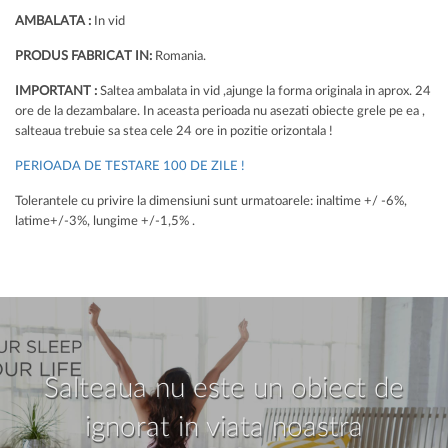
AMBALATA :
In vid
PRODUS FABRICAT IN:
Romania.
IMPORTANT :
Saltea ambalata in vid ,ajunge la forma originala in aprox. 24
ore de la dezambalare. In aceasta perioada nu asezati obiecte grele pe ea ,
salteaua trebuie sa stea cele 24 ore in pozitie orizontala !
PERIOADA DE TESTARE 100 DE ZILE !
Tolerantele cu privire la dimensiuni sunt urmatoarele: inaltime +/ -6%,
latime+/-3%, lungime +/-1,5% .
Salteaua nu este un obiect de
ignorat in viata noastra