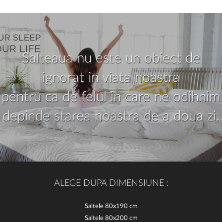
Salteaua nu este un obiect de
ignorat in viata noastra
pentru ca de felul in care ne odihnim
depinde starea noastra de a doua zi.
ALEGE DUPA DIMENSIUNE :
Saltele 80x190 cm
Saltele 80x200 cm