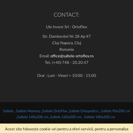
CONTACT:
Ule Invest Srl - OrtoFlex
Str. Dambovitei Nr 28 Ap 47
Cluj-Napoca, Cluj
Romania
Email:
office@saltele-ortoflex.ro
Tel.: (+40) 748 - 20.20.47
Orar : Luni - Vineri = 10:00 - 15:00
Saltele
,
Saltele Memory
,
Saltele OrtoFlex
,
Saltele Ortopedice
,
Saltele 90x200 cm
,
Saltele 140x200 cm
,
Saltele 160x200 cm ,
Saltele 180x200 cm
© 2014-2024 SC Ule Invest Srl RO 20766925, J12/353/2007
Acest site folosește cookie-uri pentru a oferi servicii, pentru a personaliza
Toate drepturile rezervate.