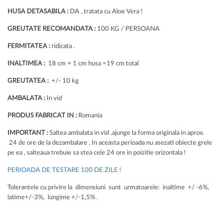
HUSA DETASABILA :
DA , tratata cu Aloe Vera !
GREUTATE RECOMANDATA :
100 KG / PERSOANA
FERMITATEA :
ridicata .
INALTIMEA :
18 cm + 1 cm husa =19 cm total
GREUTATEA :
+/- 10 kg
AMBALATA :
In vid
PRODUS FABRICAT IN :
Romania
IMPORTANT :
Saltea ambalata in vid ,ajunge la forma originala in aprox.
24 de ore de la dezambalare . In aceasta perioada nu asezati obiecte grele
pe ea , salteaua trebuie sa stea cele 24 ore in poizitie orizontala !
PERIOADA DE TESTARE 100 DE ZILE !
Tolerantele cu privire la dimensiuni sunt urmatoarele: inaltime +/ -6%,
latime+/-3%, lungime +/-1,5% .