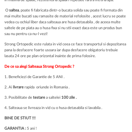
in masina de spalat, rezistenta la spalari repetate fara a intra la apa.
O
saltea
, poate fi fabricata dintr-o bucata solida sau poate fi formata din
mai multe bucati sau ramasite de material refolosite , acest lucru se poate
vedea cu ochiul liber daca salteaua are husa detasabila , de aceea multe
saltele de pe piata au o husa fixa si nu stii exact daca este un produs bun
sau nu pentru ca nu-l vezi!
Strong Ortopedic este rulata in vid ceea ce face transportul si depozitarea
pana la desfacere foarte usoara iar dupa desfacere obigatoriu trebuie
lasata 24 ore pe plan orizontal inainte de prima folosire.
De ce sa alegi Salteaua Strong Ortopedic ?
1. Beneficiezi de Garantie de 5 ANI .
2. Ai
livrare
rapida oriunde in Romania .
3. Posibilitate de
testare
a saltelei
100 zile .
4. Salteaua se livreaza in vid cu o husa detasabila si lavabila .
BINE DE STIUT !!!
GARANTIA :
5 ani !