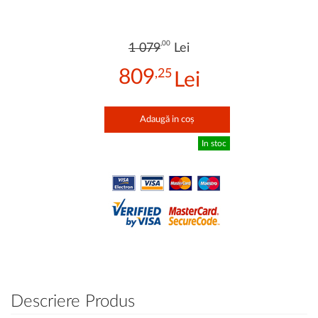
,00
1 079
Lei
809
,25
Adaugă in coș
In stoc
Descriere Produs