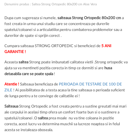
Denumire produs : Saltea Strong Ortopedic 80x200 cm Aloe Vera
Dupa cum sugereaza si numele,
salteaua Strong Ortopedic 80x200 cm
a
fost creata in urma unui studiu care se concentreaza pe durerile
spatelui/coloanei si a articulatiilor,pentru combaterea problemelor sau a
durerilor de spate si sprijin corect .
Cumpara salteaua STRONG ORTOPEDIC si beneficiezi de
5 ANI
GARANTIE !
Aceasta
saltea
Strong poate imbunatati calitatea vietii .Strong ortopedic va
ajuta sa va mentineti pozitia corecta in timp ce dormiti si are
husa
detasabila care se poate spala
!
Atentie !
Salteaua beneficiaza de
PERIOADA DE TESTARE DE 100 DE
ZILE
! Ai posibilitatea de a testa acasa la tine salteaua o perioada suficient
de lunga pentru a te convinge de calitatiile ei !
Salteaua
Strong Ortopedic a fost creata pentru a sustine greutati mai mari
ale corpului in acelasi timp ofera un confort foarte bun si o sustinere a
spatelui/coloanei .O
saltea
prea moale nu va tine coloana in pozitie
corecta, acest lucru va determina muschii sa lucreze noaptea si in felul
acesta se instaleaza oboseala.