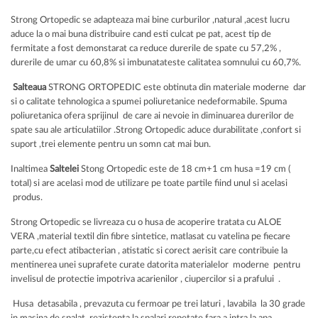
Strong Ortopedic se adapteaza mai bine curburilor ,natural ,acest lucru
aduce la o mai buna distribuire cand esti culcat pe pat, acest tip de
fermitate a fost demonstarat ca reduce durerile de spate cu 57,2% ,
durerile de umar cu 60,8% si imbunatateste calitatea somnului cu 60,7%.
Salteaua
STRONG ORTOPEDIC este obtinuta din materiale moderne dar
si o calitate tehnologica a spumei poliuretanice nedeformabile. Spuma
poliuretanica ofera sprijinul de care ai nevoie in diminuarea durerilor de
spate sau ale articulatiilor .Strong Ortopedic aduce durabilitate ,confort si
suport ,trei elemente pentru un somn cat mai bun.
Inaltimea
Saltelei
Stong Ortopedic este de 18 cm+1 cm husa =19 cm (
total) si are acelasi mod de utilizare pe toate partile fiind unul si acelasi
produs.
Strong Ortopedic se livreaza cu o husa de acoperire tratata cu ALOE
VERA ,material textil din fibre sintetice, matlasat cu vatelina pe fiecare
parte,cu efect atibacterian , atistatic si corect aerisit care contribuie la
mentinerea unei suprafete curate datorita materialelor moderne pentru
invelisul de protectie impotriva acarienilor , ciupercilor si a prafului .
Husa detasabila , prevazuta cu fermoar pe trei laturi , lavabila la 30 grade