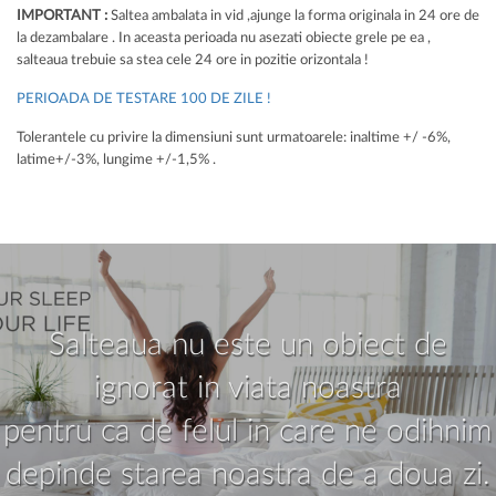
IMPORTANT :
Saltea ambalata in vid ,ajunge la forma originala in 24 ore de
la dezambalare . In aceasta perioada nu asezati obiecte grele pe ea ,
salteaua trebuie sa stea cele 24 ore in pozitie orizontala !
PERIOADA DE TESTARE 100 DE ZILE !
Tolerantele cu privire la dimensiuni sunt urmatoarele: inaltime +/ -6%,
latime+/-3%, lungime +/-1,5% .
Salteaua nu este un obiect de
ignorat in viata noastra
pentru ca de felul in care ne odihnim
depinde starea noastra de a doua zi.