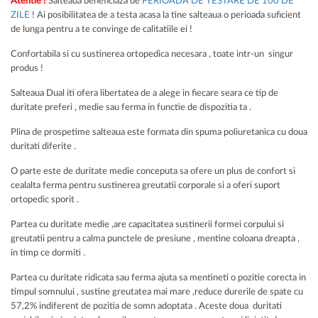
Atentie !
Salteaua beneficiaza de
PERIOADA DE TESTARE DE 100 DE
ZILE
! Ai posibilitatea de a testa acasa la tine salteaua o perioada suficient
de lunga pentru a te convinge de calitatiile ei !
Confortabila si cu sustinerea ortopedica necesara , toate intr-un singur
produs !
Salteaua Dual iti ofera libertatea de a alege in fiecare seara ce tip de
duritate preferi , medie sau ferma in functie de dispozitia ta .
Plina de prospetime salteaua este formata din spuma poliuretanica cu doua
duritati diferite .
O parte este de duritate medie conceputa sa ofere un plus de confort si
cealalta ferma pentru sustinerea greutatii corporale si a oferi suport
ortopedic sporit .
Partea cu duritate medie ,are capacitatea sustinerii formei corpului si
greutatii pentru a calma punctele de presiune , mentine coloana dreapta ,
in timp ce dormiti .
Partea cu duritate ridicata sau ferma ajuta sa mentineti o pozitie corecta in
timpul somnului , sustine greutatea mai mare ,reduce durerile de spate cu
57,2% indiferent de pozitia de somn adoptata . Aceste doua duritati