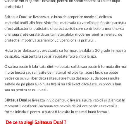
variabile vin in ajutorul nevoilor, pentru un somn sanatos si linistit dupa
preferinta !
Salteaua Dual se livreaza cu o husa de acoperire moale si delicata
,material textil ,din fibre sintetice matlasata cu vatelina pe fiecare parte,cu
efect atibacterian , atistatic si corect aerisit care contribuie la mentinerea
unei suprafete curate datorita materialelor moderne pentru invelisul de
protectie impotriva acarienilor , ciupercilor si a prafului .
Husa este detasabila , prevazuta cu fermoar, lavabila la 30 grade in masina
de spalat, rezistenta la spalari repetate fara a intra la apa.
O saltea poate fi fabricata dintr-o bucata solida sau poate fi formata din mai
multe bucati sau ramasite de material refolosite , acest lucru se poate
vedea cu ochiul liber daca salteaua are husa detasabila , de aceea multe
saltele de pe piata au o husa fixa si nu stii exact daca este un produs bun
sau nu pentru ca nu-l vezi .
Salteaua Dual
se livreaza in vid pentru o livrare sigura, rapida si igienica! In
momentul desfacerii salteaua are nevoie de 24 ore pentru a reveni la
forma initiala si pentru a putea fi folosita in cea mai buna forma !
De ce sa alegi Salteaua Dual ?